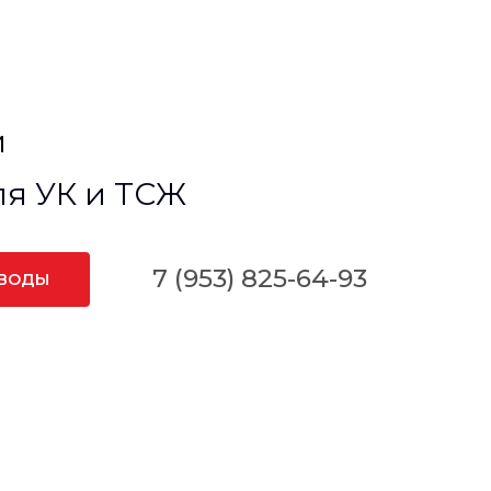
и
ля УК и ТСЖ
7 (953) 825-64-93
 ВОДЫ