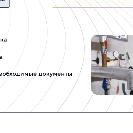
ка
а
необходимые документы