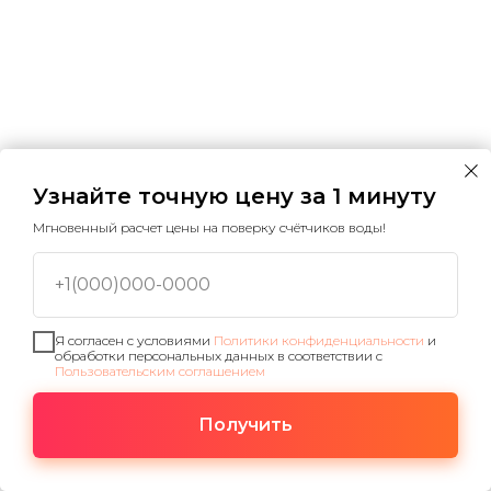
Узнайте точную цену за 1 минуту
Мгновенный расчет цены на поверку счётчиков воды!
+1(000)000-0000
Я согласен с условиями
Политики конфиденциальности
и
обработки персональных данных в соответствии с
Пользовательским соглашением
Наш сайт использует файлы cookie, чтобы улучшить
работу сайта, повысить его эффективность и
Получить
OK
удобство. Продолжая пользоваться сайтом, Вы
даете свое
согласие на обработку персональных
данных