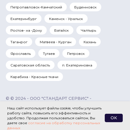
Петропавловск-Камчатский
Буденновск
Екатеринбург
Каменск - Уральск
Ростов- на -Дону
Батайск
Чалтырь
Таганрог
Матвеев - Курган
Казань
Ярославль
Тутаев
Петровск
Саратовская область
п. Екатериновка
Карабиха - Красные ткачи
© © 2024 - ООО "СТАНДАРТ СЕРВИС" -
поверка, контрольно-измерительных
Наш сайт использует файлы cookie, чтобы улучшить
приборов
работу сайта, повысить его эффективность и
Пользовательское соглашение
OK
удобство. Продолжая пользоваться сайтом, Вы
Политика конфиденциальности
даете свое
согласие на обработку персональных
Реквизиты компании
данных